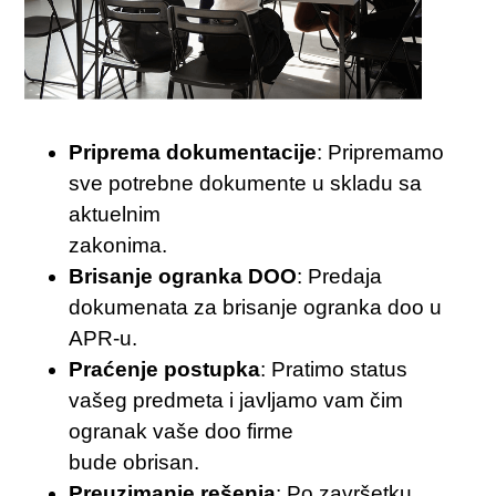
Priprema dokumentacije
: Pripremamo
sve potrebne dokumente u skladu sa
aktuelnim
zakonima.
Brisanje ogranka DOO
: Predaja
dokumenata za brisanje ogranka doo u
APR-u.
Praćenje postupka
: Pratimo status
vašeg predmeta i javljamo vam čim
ogranak vaše doo firme
bude obrisan.
Preuzimanje rešenja
: Po završetku