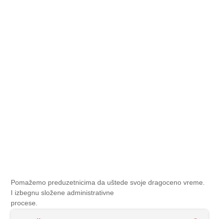
Pomažemo preduzetnicima da uštede svoje dragoceno vreme.
I izbegnu složene administrativne
procese.