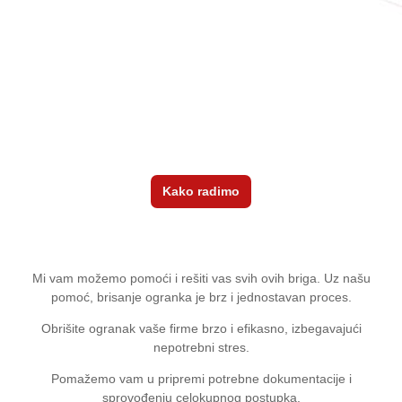
Kako radimo
Mi vam možemo pomoći i rešiti vas svih ovih briga. Uz našu
pomoć, brisanje ogranka je brz i jednostavan proces.
Obrišite ogranak vaše firme brzo i efikasno, izbegavajući
nepotrebni stres.
Pomažemo vam u pripremi potrebne dokumentacije i
sprovođenju celokupnog postupka.