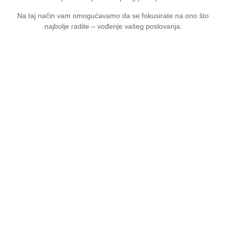
Na taj način vam omogućavamo da se fokusirate na ono što
najbolje radite – vođenje vašeg poslovanja.