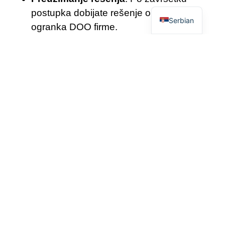
English
postupka dobijate rešenje o brisanju
Serbian
ogranka DOO firme.
BRISANJE OGRANKA
DOO CENA